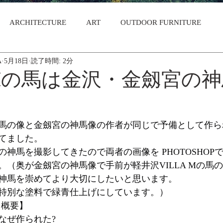
ARCHITECTURE
ART
OUTDOOR FURNITURE
A
5月18日
読了時間: 2分
A Mの馬は金沢・金劔宮の
馬の像と金劔宮の神馬像の作者が同じで予備として作ら
てました。
神馬を撮影してきたので両者の画像を PHOTOSHOP
。（奥が金劔宮の神馬像で手前が軽井沢VILLA Mの馬
神馬を崇めてより大切にしたいと思います。
特別な塗料で緑青仕上げにしています。）
る概要】
なぜ作られた?