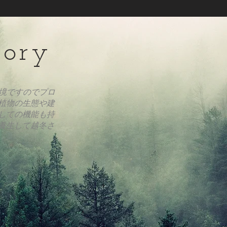
tory
境ですのでプロ
植物の生態や建
しての機能も持
養生して越冬さ