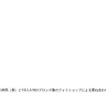
の神馬（奥）とVILLA Mのブロンズ像のフォトショップによる重ね合わ