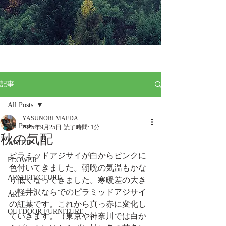
記事
All Posts
YASUNORI MAEDA
All Posts
2025年9月25日
読了時間: 1分
秋の気配
WATER
ピラミッドアジサイが白からピンクに
FLOWER
色付いてきました。朝晩の気温もかな
ARCHITECTURE
り低くなってきました。寒暖差の大き
い軽井沢ならでのピラミッドアジサイ
ART
の紅葉です。これから真っ赤に変化し
OUTDOOR FURNITURE
ていきます。（東京や神奈川では白か