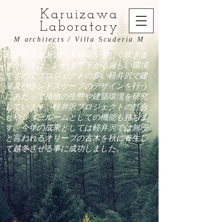
Karuizawa
Laboratory
M architects / Villa Scuderia M
軽井沢は避暑地で木や花が美しく咲きま
すが、冬は−１５°まで下がる厳しい環境
ですのでプロジェクトの多い軽井沢で建
築及びランドスケープのデザインを行う
にあたって植物の生態や建築環境を研究
しています。軽井沢プロジェクトの打合
せやショールームとしての機能も持ちま
す。今年の成果としては軽井沢では無理
と言われるオリーブの古木を秋に養生し
て越冬させる事に成功しました。