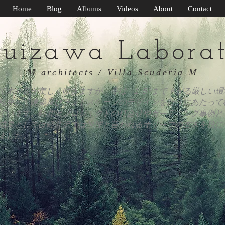
Home
Blog
Albums
Videos
About
Contact
uizawa Labora
M architects / Villa Scuderia M
で木や花が美しく咲きますが、冬は−１５°まで下がる厳しい環
軽井沢で建築及びランドスケープのデザインを行うにあたって
ています。軽井沢プロジェクトの打合せやガーデニング事例と
成果としては軽井沢では無理と言われるオリーブの古木を秋に
ました。