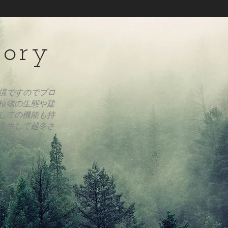
tory
境ですのでプロ
植物の生態や建
しての機能も持
養生して越冬さ